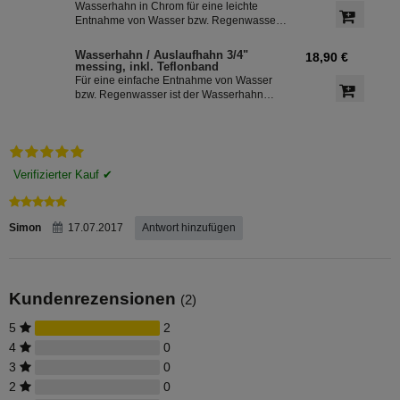
Wasserhahn in Chrom für eine leichte
Entnahme von Wasser bzw. Regenwasser
aus der Regentonne. Der Absperrhahn hat
ein 3/4 Zoll Außengewinde für eine
Wasserhahn / Auslaufhahn 3/4"
18,90 €
einfache Montage an der
messing, inkl. Teflonband
Regenwassertonne. Das Teflonband
Für eine einfache Entnahme von Wasser
dichtete das Gewinde des Auslaufhahn ab.
bzw. Regenwasser ist der Wasserhahn
Messing bestens geeignet. Zur leichten
Installation an der Regentonne, hat der
Absperrhahn ein 3/4 Zoll Außengewinde.
Ein Teflonband für den Auslaufhahn ist im
Lieferumfang enthalten.
Simon
17.07.2017
Antwort hinzufügen
Kundenrezensionen
(2)
5
2
4
0
3
0
2
0