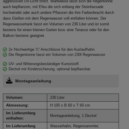
aggressiven UV-Licht trotzt. Wahlweise lässt sich die Regentonne
auch bepflanzen, mit Efeu die sich entlang der Steinfassade
hochwindet oder auch andere Pflanzen die ihre Farbenbracht durch
dass Gießen mit dem Regenwasser voll entfalten können. Der
Regenwassertank fasst ein Volumen von 230 Liter und ist somit
bestens für einen kleinen Garten bzw. eine Terasse oder für den
Balkon bestens geeignet.
2x Hochwertige ¾“ Anschlüsse für den Auslaufhahn.
Die Regentonne fasst ein Volumen von 230l Regenwasser.
UV- und Witterungsbeständiger Kunststoff.
Deckel mit Kindersicherung, optional bepflanzbar.
Montageanleitung
Volumen:
230 Liter
Abmessung:
H 105 x B 60 x T 60 cm
Im Lieferumfang
Montageanleitung, 1 Deckel
enthalten:
Im Lieferumfang
Wasserhahn, Regensammler,