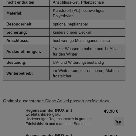
nicht enthalten:
Anschluss-Set, Pflanzschale
Kunststoff (PE) hochwertiges
Material:
Polyethylen
Besonderheit:
optional bepflanzbar
Sicherung:
kindersicherer Deckel
Anschlüsse:
hochwertige Messinganschlüsse
1x zur Wasserentnahme und 1x Ablass
Auslauföffnungen:
für den Winter
Beständig:
UV- und Witterungsbeständig
im Winter komplett entleeren, Material
Winterbetrieb:
frostsicher
Optimal ausgestattet: Diese Artikel passen perfekt dazu.
Regensammler INOX mit
49,90 €
Edelstahlsieb grau
Hochwertiger Regensammler in grau mit
Edelstahlsieb und manueller Sommer-
Winterumstellung. Der Regenwasserfilter
INOX verfügt über einen integriertem
Regensammler INOX mit