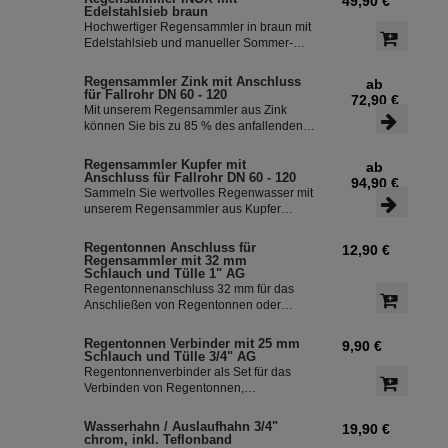
49,90 €
Überlaufstop und leitet zuverlässig
Edelstahlsieb braun
sauberes Regenwasser in ihre
Hochwertiger Regensammler in braun mit
Regentonne. Dieser Fallrohrfilter ist bereits
Edelstahlsieb und manueller Sommer-
1000-fach im Einsatz und wird in die ganze
Winterumstellung. Der Regenwasserfilter
Welt exportiert.
INOX verfügt über einen integriertem
Regensammler Zink mit Anschluss
ab
Überlaufstop und leitet zuverlässig
für Fallrohr DN 60 - 120
72,90 €
sauberes Regenwasser in ihre
Mit unserem Regensammler aus Zink
Regentonne. Dieser Fallrohrfilter ist bereits
können Sie bis zu 85 % des anfallenden
1000-fach im Einsatz und wird in die ganze
Regenwassers sammeln und in Ihrer
Welt exportiert.
Regentonne speichern. Der Regensammler
Regensammler Kupfer mit
ab
ist frostsicher und lässt sich durch das
Anschluss für Fallrohr DN 60 - 120
94,90 €
Schiebeteil einfach ein- und ausbauen. Der
Sammeln Sie wertvolles Regenwasser mit
flexible Schlauchanschluss mit einer Länge
unserem Regensammler aus Kupfer
von 350 mm macht die Installation
inklusive Anschluss-Set. Das Set ermöglicht
besonders einfach.
eine effiziente Nutzung des Regenwassers
Regentonnen Anschluss für
12,90 €
und ist einfach zu installieren. Damit
Regensammler mit 32 mm
können Sie bis zu 85 % des anfallenden
Schlauch und Tülle 1" AG
Regenwassers sammeln und in Ihre
Regentonnenanschluss 32 mm für das
Regentonne leiten.
Anschließen von Regentonnen oder
Regenspeicher mit einem
Schlauchdurchmesser von 32 mm.
Regentonnen Verbinder mit 25 mm
9,90 €
Schlauch und Tülle 3/4" AG
Regentonnenverbinder als Set für das
Verbinden von Regentonnen,
Regenwassertonnen bzw. einem
Regenwassertank mit einem
Wasserhahn / Auslaufhahn 3/4"
19,90 €
Schlauchdurchmesser von 25 mm
chrom, inkl. Teflonband