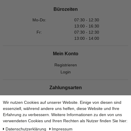
Bürozeiten
Mo-Do:
07:30 - 12:30
13:00 - 16:30
Fr:
07:30 - 12:30
13:00 - 14:00
Mein Konto
Registrieren
Login
Zahlungsarten
Wir nutzen Cookies auf unserer Website. Einige von diesen sind
essenziell, während andere uns helfen, diese Website und Ihre
Erfahrung zu verbessern. Weitere Informationen zu den von uns
verwendeten Cookies und Ihren Rechten als Nutzer finden Sie hier:
Versandarten
Daten­schutz­erklärung
Impressum