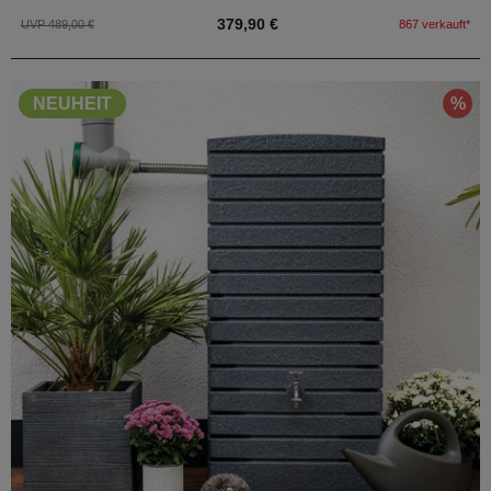
379,90 €
UVP 489,00 €
867 verkauft*
%
NEUHEIT