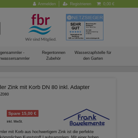
Anmelden
Registrieren
0,00 €
gensammler -
Regentonnen
Wasserzapfstelle für
nwassersammler
Zubehör
den Garten
r Zink mit Korb DN 80 inkl. Adapter
5Z080
Spare 15,00 €
inkl. MwSt.
er mit Korb aus hochwertigem Zink ist die perfekte
erkömmlichen Kunststoff Laubsammlern. Mit einer hohen