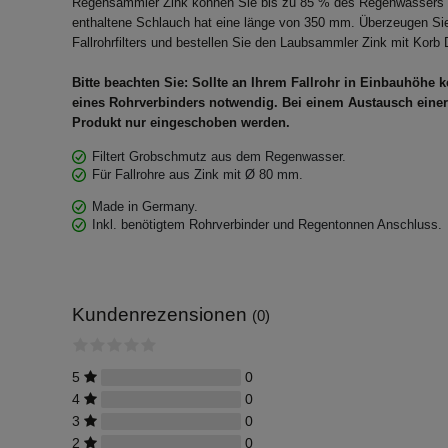
Regensammler Zink können Sie bis zu 85 % des Regenwassers in
enthaltene Schlauch hat eine länge von 350 mm. Überzeugen Sie
Fallrohrfilters und bestellen Sie den Laubsammler Zink mit Korb
Bitte beachten Sie: Sollte an Ihrem Fallrohr in Einbauhöhe 
eines Rohrverbinders notwendig. Bei einem Austausch ein
Produkt nur eingeschoben werden.
Filtert Grobschmutz aus dem Regenwasser.
Für Fallrohre aus Zink mit Ø 80 mm.
Made in Germany.
Inkl. benötigtem Rohrverbinder und Regentonnen Anschluss.
Kundenrezensionen
(0)
5
0
4
0
3
0
2
0