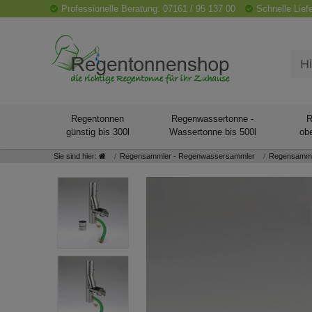
Professionelle Beratung: 07161 / 95 137 00
Schnelle Lief
Regentonnen
Regenwassertonne -
R
günstig bis 300l
Wassertonne bis 500l
obe
Sie sind hier:
Regensammler - Regenwassersammler
Regensammler