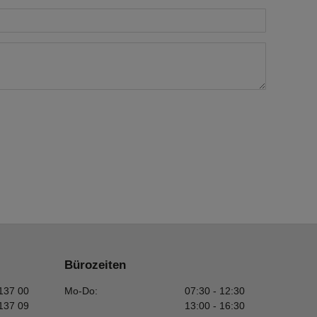
Bürozeiten
 137 00
Mo-Do:
07:30 - 12:30
 137 09
13:00 - 16:30