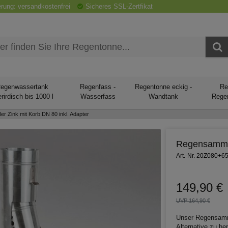
erung: versandkostenfrei
Sicheres SSL-Zertfikat
egenwassertank
Regenfass -
Regentonne eckig -
Re
rirdisch bis 1000 l
Wasserfass
Wandtank
Rege
 Zink mit Korb DN 80 inkl. Adapter
Regensammle
Art.-Nr. 20Z080+6
149,90 €
UVP 164,90 €
Unser Regensamml
Alternative zu h