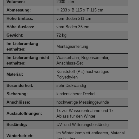
Volumen:
2000 Liter
Abmessung:
H 233 x B 115 x T 115 cm
Höhe Einlass:
vom Boden 211 cm
Höhe Auslass:
vom Boden 35 cm
Gewicht:
72 kg
Im Lieferumfang
Montageanleitung
enthalten:
Im Lieferumfang nicht
Wasserhahn, Regensammler,
enthalten:
Anschluss-Set
Kunststoff (PE) hochwertiges
Material:
Polyethylen
Besonderheit:
sehr Dickwandig
Sicherung:
kindersicherer Deckel
Anschlüsse:
hochwertige Messinggewinde
1x zur Wasserentnahme und 1x
Auslauföffnungen:
Ablass für den Winter
Beständig:
UV- und Witterungsbeständig
im Winter komplett entleeren, Material
Winterbetrieb:
frostsicher