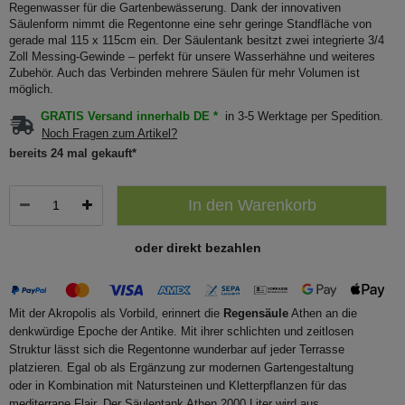
Regenwasser für die Gartenbewässerung. Dank der innovativen
Säulenform nimmt die Regentonne eine sehr geringe Standfläche von
gerade mal 115 x 115cm ein. Der Säulentank besitzt zwei integrierte 3/4
Zoll Messing-Gewinde – perfekt für unsere Wasserhähne und weiteres
Zubehör. Auch das Verbinden mehrere Säulen für mehr Volumen ist
möglich.
GRATIS Versand innerhalb DE *
in 3-5 Werktage per Spedition.
Noch Fragen zum Artikel?
bereits 24 mal gekauft*
In den Warenkorb
oder direkt bezahlen
Mit der Akropolis als Vorbild, erinnert die
Regensäule
Athen an die
denkwürdige Epoche der Antike. Mit ihrer schlichten und zeitlosen
Struktur lässt sich die Regentonne wunderbar auf jeder Terrasse
platzieren. Egal ob als Ergänzung zur modernen Gartengestaltung
oder in Kombination mit Natursteinen und Kletterpflanzen für das
mediterrane Flair. Der Säulentank Athen 2000 Liter wird aus