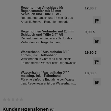
von 350 mm macht die Installation
inklusive Anschluss-Set. Das Set ermöglicht
besonders einfach.
eine effiziente Nutzung des Regenwassers
Regentonnen Anschluss für
12,90 €
und ist einfach zu installieren. Damit
Regensammler mit 32 mm
können Sie bis zu 85 % des anfallenden
Schlauch und Tülle 1" AG
Regenwassers sammeln und in Ihre
Regentonnenanschluss 32 mm für das
Regentonne leiten.
Anschließen von Regentonnen oder
Regenspeicher mit einem
Schlauchdurchmesser von 32 mm.
Regentonnen Verbinder mit 25 mm
9,90 €
Schlauch und Tülle 3/4" AG
Regentonnenverbinder als Set für das
Verbinden von Regentonnen,
Regenwassertonnen bzw. einem
Regenwassertank mit einem
Wasserhahn / Auslaufhahn 3/4"
19,90 €
Schlauchdurchmesser von 25 mm
chrom, inkl. Teflonband
Wasserhahn in Chrom für eine leichte
Entnahme von Wasser bzw. Regenwasser
aus der Regentonne. Der Absperrhahn hat
ein 3/4 Zoll Außengewinde für eine
Wasserhahn / Auslaufhahn 3/4"
18,90 €
einfache Montage an der
messing, inkl. Teflonband
Regenwassertonne. Das Teflonband
Für eine einfache Entnahme von Wasser
dichtete das Gewinde des Auslaufhahn ab.
bzw. Regenwasser ist der Wasserhahn
Messing bestens geeignet. Zur leichten
Installation an der Regentonne, hat der
Absperrhahn ein 3/4 Zoll Außengewinde.
Ein Teflonband für den Auslaufhahn ist im
Lieferumfang enthalten.
Kundenrezensionen
(0)