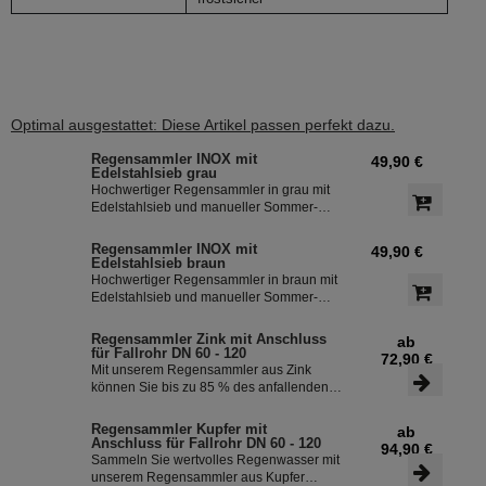
Optimal ausgestattet: Diese Artikel passen perfekt dazu.
Regensammler INOX mit
49,90 €
Edelstahlsieb grau
Hochwertiger Regensammler in grau mit
Edelstahlsieb und manueller Sommer-
Winterumstellung. Der Regenwasserfilter
INOX verfügt über einen integriertem
Regensammler INOX mit
49,90 €
Überlaufstop und leitet zuverlässig
Edelstahlsieb braun
sauberes Regenwasser in ihre
Hochwertiger Regensammler in braun mit
Regentonne. Dieser Fallrohrfilter ist bereits
Edelstahlsieb und manueller Sommer-
1000-fach im Einsatz und wird in die ganze
Winterumstellung. Der Regenwasserfilter
Welt exportiert.
INOX verfügt über einen integriertem
Regensammler Zink mit Anschluss
ab
Überlaufstop und leitet zuverlässig
für Fallrohr DN 60 - 120
72,90 €
sauberes Regenwasser in ihre
Mit unserem Regensammler aus Zink
Regentonne. Dieser Fallrohrfilter ist bereits
können Sie bis zu 85 % des anfallenden
1000-fach im Einsatz und wird in die ganze
Regenwassers sammeln und in Ihrer
Welt exportiert.
Regentonne speichern. Der Regensammler
Regensammler Kupfer mit
ab
ist frostsicher und lässt sich durch das
Anschluss für Fallrohr DN 60 - 120
94,90 €
Schiebeteil einfach ein- und ausbauen. Der
Sammeln Sie wertvolles Regenwasser mit
flexible Schlauchanschluss mit einer Länge
unserem Regensammler aus Kupfer