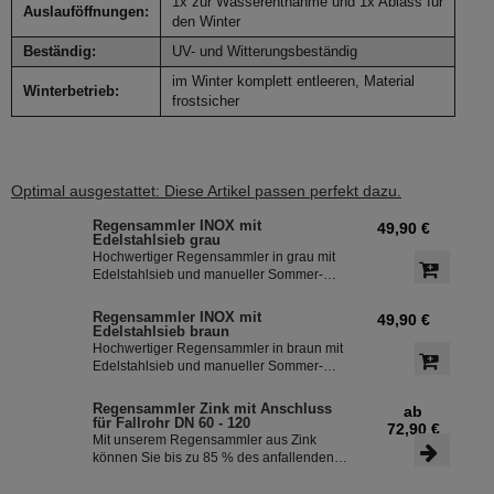
1x zur Wasserentnahme und 1x Ablass für
Auslauföffnungen:
den Winter
Beständig:
UV- und Witterungsbeständig
im Winter komplett entleeren, Material
Winterbetrieb:
frostsicher
Optimal ausgestattet: Diese Artikel passen perfekt dazu.
Regensammler INOX mit
49,90 €
Edelstahlsieb grau
Hochwertiger Regensammler in grau mit
Edelstahlsieb und manueller Sommer-
Winterumstellung. Der Regenwasserfilter
INOX verfügt über einen integriertem
Regensammler INOX mit
49,90 €
Überlaufstop und leitet zuverlässig
Edelstahlsieb braun
sauberes Regenwasser in ihre
Hochwertiger Regensammler in braun mit
Regentonne. Dieser Fallrohrfilter ist bereits
Edelstahlsieb und manueller Sommer-
1000-fach im Einsatz und wird in die ganze
Winterumstellung. Der Regenwasserfilter
Welt exportiert.
INOX verfügt über einen integriertem
Regensammler Zink mit Anschluss
ab
Überlaufstop und leitet zuverlässig
für Fallrohr DN 60 - 120
72,90 €
sauberes Regenwasser in ihre
Mit unserem Regensammler aus Zink
Regentonne. Dieser Fallrohrfilter ist bereits
können Sie bis zu 85 % des anfallenden
1000-fach im Einsatz und wird in die ganze
Regenwassers sammeln und in Ihrer
Welt exportiert.
Regentonne speichern. Der Regensammler