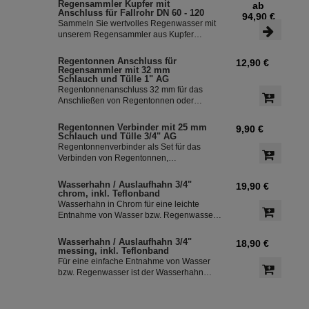
Regensammler Kupfer mit
ab
ist frostsicher und lässt sich durch das
Anschluss für Fallrohr DN 60 - 120
94,90 €
Schiebeteil einfach ein- und ausbauen. Der
Sammeln Sie wertvolles Regenwasser mit
flexible Schlauchanschluss mit einer Länge
unserem Regensammler aus Kupfer
von 350 mm macht die Installation
inklusive Anschluss-Set. Das Set ermöglicht
besonders einfach.
eine effiziente Nutzung des Regenwassers
Regentonnen Anschluss für
12,90 €
und ist einfach zu installieren. Damit
Regensammler mit 32 mm
können Sie bis zu 85 % des anfallenden
Schlauch und Tülle 1" AG
Regenwassers sammeln und in Ihre
Regentonnenanschluss 32 mm für das
Regentonne leiten.
Anschließen von Regentonnen oder
Regenspeicher mit einem
Schlauchdurchmesser von 32 mm.
Regentonnen Verbinder mit 25 mm
9,90 €
Schlauch und Tülle 3/4" AG
Regentonnenverbinder als Set für das
Verbinden von Regentonnen,
Regenwassertonnen bzw. einem
Regenwassertank mit einem
Wasserhahn / Auslaufhahn 3/4"
19,90 €
Schlauchdurchmesser von 25 mm
chrom, inkl. Teflonband
Wasserhahn in Chrom für eine leichte
Entnahme von Wasser bzw. Regenwasser
aus der Regentonne. Der Absperrhahn hat
ein 3/4 Zoll Außengewinde für eine
Wasserhahn / Auslaufhahn 3/4"
18,90 €
einfache Montage an der
messing, inkl. Teflonband
Regenwassertonne. Das Teflonband
Für eine einfache Entnahme von Wasser
dichtete das Gewinde des Auslaufhahn ab.
bzw. Regenwasser ist der Wasserhahn
Messing bestens geeignet. Zur leichten
Installation an der Regentonne, hat der
Absperrhahn ein 3/4 Zoll Außengewinde.