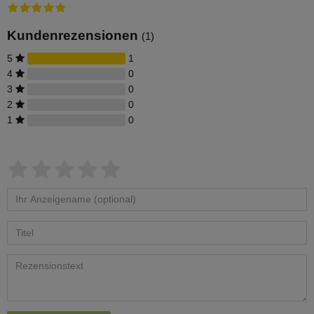
Ein Teflonband für den Auslaufhahn ist im
Lieferumfang enthalten.
Kundenrezensionen
(1)
5
1
4
0
3
0
2
0
1
0