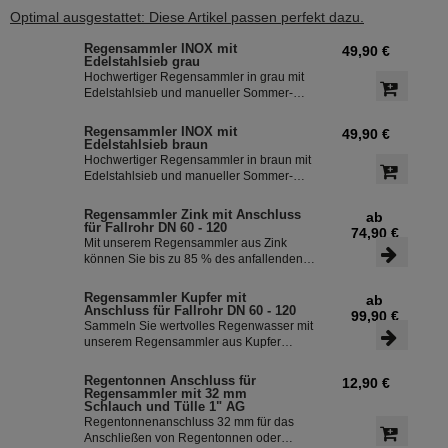
Optimal ausgestattet: Diese Artikel passen perfekt dazu.
Regensammler INOX mit
49,90 €
Edelstahlsieb grau
Hochwertiger Regensammler in grau mit
Edelstahlsieb und manueller Sommer-
Winterumstellung. Der Regenwasserfilter
INOX verfügt über einen integriertem
Regensammler INOX mit
49,90 €
Überlaufstop und leitet zuverlässig
Edelstahlsieb braun
sauberes Regenwasser in ihre
Hochwertiger Regensammler in braun mit
Regentonne. Dieser Fallrohrfilter ist bereits
Edelstahlsieb und manueller Sommer-
1000-fach im Einsatz und wird in die ganze
Winterumstellung. Der Regenwasserfilter
Welt exportiert.
INOX verfügt über einen integriertem
Regensammler Zink mit Anschluss
ab
Überlaufstop und leitet zuverlässig
für Fallrohr DN 60 - 120
74,90 €
sauberes Regenwasser in ihre
Mit unserem Regensammler aus Zink
Regentonne. Dieser Fallrohrfilter ist bereits
können Sie bis zu 85 % des anfallenden
1000-fach im Einsatz und wird in die ganze
Regenwassers sammeln und in Ihrer
Welt exportiert.
Regentonne speichern. Der Regensammler
Regensammler Kupfer mit
ab
ist frostsicher und lässt sich durch das
Anschluss für Fallrohr DN 60 - 120
99,90 €
Schiebeteil einfach ein- und ausbauen. Der
Sammeln Sie wertvolles Regenwasser mit
flexible Schlauchanschluss mit einer Länge
unserem Regensammler aus Kupfer
von 350 mm macht die Installation
inklusive Anschluss-Set. Das Set ermöglicht
besonders einfach.
eine effiziente Nutzung des Regenwassers
Regentonnen Anschluss für
12,90 €
und ist einfach zu installieren. Damit
Regensammler mit 32 mm
können Sie bis zu 85 % des anfallenden
Schlauch und Tülle 1" AG
Regenwassers sammeln und in Ihre
Regentonnenanschluss 32 mm für das
Regentonne leiten.
Anschließen von Regentonnen oder