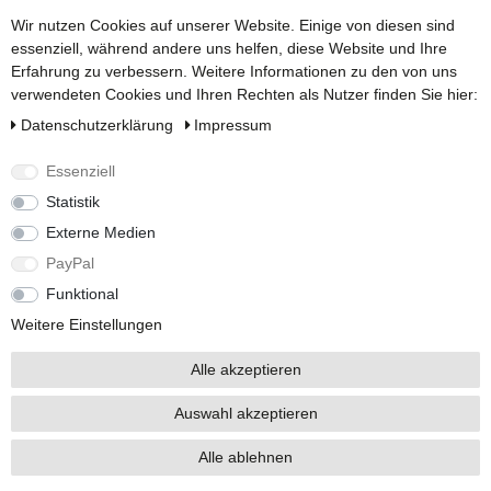
Wir nutzen Cookies auf unserer Website. Einige von diesen sind
essenziell, während andere uns helfen, diese Website und Ihre
Erfahrung zu verbessern. Weitere Informationen zu den von uns
verwendeten Cookies und Ihren Rechten als Nutzer finden Sie hier:
Versandarten
Daten­schutz­erklärung
Impressum
Essenziell
Statistik
Externe Medien
Social Media
PayPal
Funktional
Weitere Einstellungen
Alle akzeptieren
Auswahl akzeptieren
Alle Preise inkl. 19% Mehrwertsteuer.
* Die verkauften Stückzahlen beziehen sich auf Verkäufe in unseren Shops und
Marktplätzen.
Alle ablehnen
Copyright 2026 © BRAUN GmbH - Alle Rechte vorbehalten.