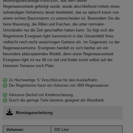
witterungsbeständige Kunststoff, aus dem dieser
Regenwassertank gefertigt wurde, wurde abschließend mittels eines
aufwändigen Verfahrens derart bearbeitet, das es optisch kaum von
einem echten Baumstamm zu unterscheiden ist. Bewundern Sie die
feine Maserung, die Rillen und Furchen, die unter normalen
Umständen nur die Zeit geschaffen haben kann. So fügt sich die
Regentonne Evergreen light harmonisch in das Gesamtbild Ihres
vielleicht noch recht urwüchsigen Gartens ein. Im Gegensatz zu der
Regenwassertonne Evergreen handelt es sich hierbei um ein
besonders platzsparendes Modell, denn unser Regenwassertank
Evergreen light ist nur 48 cm tief und findet somit selbst auf der
kleinsten Terrasse noch Platz.
2x Hochwertige ¾“ Anschlüsse für den Auslaufhahn.
Die Regentonne fasst ein Volumen von 300l Regenwasser.
Inklusive Deckel mit Kindersicherung.
Durch die geringe Tiefe bestens geeignet als Wandtank.
Montageanleitung
Volumen:
300 Liter