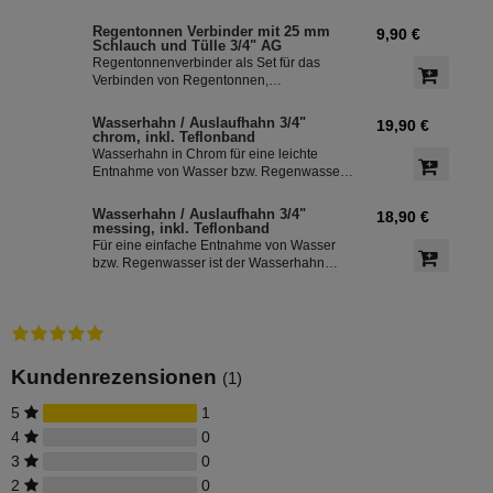
Regenspeicher mit einem
Schlauchdurchmesser von 32 mm.
Regentonnen Verbinder mit 25 mm
9,90 €
Schlauch und Tülle 3/4" AG
Regentonnenverbinder als Set für das
Verbinden von Regentonnen,
Regenwassertonnen bzw. einem
Regenwassertank mit einem
Wasserhahn / Auslaufhahn 3/4"
19,90 €
Schlauchdurchmesser von 25 mm
chrom, inkl. Teflonband
Wasserhahn in Chrom für eine leichte
Entnahme von Wasser bzw. Regenwasser
aus der Regentonne. Der Absperrhahn hat
ein 3/4 Zoll Außengewinde für eine
Wasserhahn / Auslaufhahn 3/4"
18,90 €
einfache Montage an der
messing, inkl. Teflonband
Regenwassertonne. Das Teflonband
Für eine einfache Entnahme von Wasser
dichtete das Gewinde des Auslaufhahn ab.
bzw. Regenwasser ist der Wasserhahn
Messing bestens geeignet. Zur leichten
Installation an der Regentonne, hat der
Absperrhahn ein 3/4 Zoll Außengewinde.
Ein Teflonband für den Auslaufhahn ist im
Lieferumfang enthalten.
Kundenrezensionen
(1)
5
1
4
0
3
0
2
0