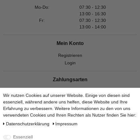
Mo-Do:
07:30 - 12:30
13:00 - 16:30
Fr:
07:30 - 12:30
13:00 - 14:00
Mein Konto
Registrieren
Login
Zahlungsarten
Wir nutzen Cookies auf unserer Website. Einige von diesen sind
essenziell, während andere uns helfen, diese Website und Ihre
Erfahrung zu verbessern. Weitere Informationen zu den von uns
verwendeten Cookies und Ihren Rechten als Nutzer finden Sie hier:
Versandarten
Daten­schutz­erklärung
Impressum
Essenziell