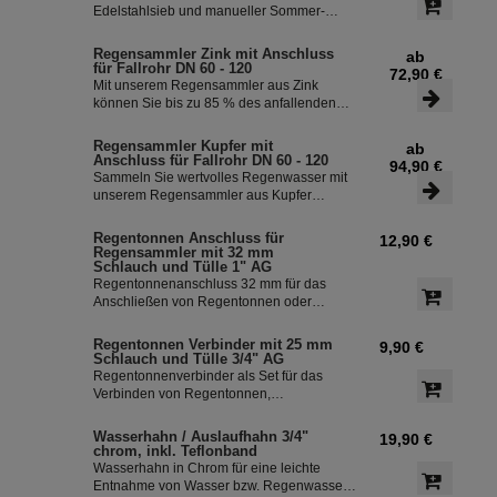
Regentonne. Dieser Fallrohrfilter ist bereits
Edelstahlsieb und manueller Sommer-
1000-fach im Einsatz und wird in die ganze
Winterumstellung. Der Regenwasserfilter
Welt exportiert.
INOX verfügt über einen integriertem
Regensammler Zink mit Anschluss
ab
Überlaufstop und leitet zuverlässig
für Fallrohr DN 60 - 120
72,90 €
sauberes Regenwasser in ihre
Mit unserem Regensammler aus Zink
Regentonne. Dieser Fallrohrfilter ist bereits
können Sie bis zu 85 % des anfallenden
1000-fach im Einsatz und wird in die ganze
Regenwassers sammeln und in Ihrer
Welt exportiert.
Regentonne speichern. Der Regensammler
Regensammler Kupfer mit
ab
ist frostsicher und lässt sich durch das
Anschluss für Fallrohr DN 60 - 120
94,90 €
Schiebeteil einfach ein- und ausbauen. Der
Sammeln Sie wertvolles Regenwasser mit
flexible Schlauchanschluss mit einer Länge
unserem Regensammler aus Kupfer
von 350 mm macht die Installation
inklusive Anschluss-Set. Das Set ermöglicht
besonders einfach.
eine effiziente Nutzung des Regenwassers
Regentonnen Anschluss für
12,90 €
und ist einfach zu installieren. Damit
Regensammler mit 32 mm
können Sie bis zu 85 % des anfallenden
Schlauch und Tülle 1" AG
Regenwassers sammeln und in Ihre
Regentonnenanschluss 32 mm für das
Regentonne leiten.
Anschließen von Regentonnen oder
Regenspeicher mit einem
Schlauchdurchmesser von 32 mm.
Regentonnen Verbinder mit 25 mm
9,90 €
Schlauch und Tülle 3/4" AG
Regentonnenverbinder als Set für das
Verbinden von Regentonnen,
Regenwassertonnen bzw. einem
Regenwassertank mit einem
Wasserhahn / Auslaufhahn 3/4"
19,90 €
Schlauchdurchmesser von 25 mm
chrom, inkl. Teflonband
Wasserhahn in Chrom für eine leichte
Entnahme von Wasser bzw. Regenwasser