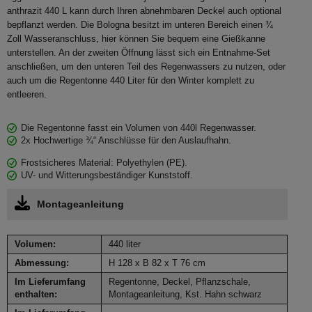
anthrazit 440 L kann durch Ihren abnehmbaren Deckel auch optional
bepflanzt werden. Die Bologna besitzt im unteren Bereich einen ¾
Zoll Wasseranschluss, hier können Sie bequem eine Gießkanne
unterstellen. An der zweiten Öffnung lässt sich ein Entnahme-Set
anschließen, um den unteren Teil des Regenwassers zu nutzen, oder
auch um die Regentonne 440 Liter für den Winter komplett zu
entleeren.
Die Regentonne fasst ein Volumen von 440l Regenwasser.
2x Hochwertige ¾“ Anschlüsse für den Auslaufhahn.
Frostsicheres Material: Polyethylen (PE).
UV- und Witterungsbeständiger Kunststoff.
Montageanleitung
Volumen:
440 liter
Abmessung:
H 128 x B 82 x T 76 cm
Im Lieferumfang
Regentonne, Deckel, Pflanzschale,
enthalten:
Montageanleitung, Kst. Hahn schwarz