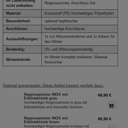
Im Lieferumfang
Regensammler, Anschluss-Set
nicht enthalten:
Material:
Kunststoff (PE) hochwertiges Polyethylen
Besonderheit:
optional bepflanzbar
Anschlüsse:
hochwertige Anschlüsse
1x zur Wasserentnahme und 1x Ablass für
Auslauföffnungen:
den Winter
Beständig:
UV- und Witterungsbeständig
im Winter komplett entleeren, Material
Winterbetrieb:
frostsicher
Optimal ausgestattet: Diese Artikel passen perfekt dazu.
Regensammler INOX mit
49,90 €
Edelstahlsieb grau
Hochwertiger Regensammler in grau mit
Edelstahlsieb und manueller Sommer-
Winterumstellung. Der Regenwasserfilter
INOX verfügt über einen integriertem
Regensammler INOX mit
49,90 €
Überlaufstop und leitet zuverlässig
Edelstahlsieb braun
sauberes Regenwasser in ihre
Hochwertiger Regensammler in braun mit