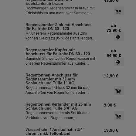
49,90 €
Überlaufstop und leitet zuverlässig
Edelstahlsieb braun
sauberes Regenwasser in ihre
Hochwertiger Regensammler in braun mit
Regentonne. Dieser Fallrohrfilter ist bereits
Edelstahlsieb und manueller Sommer-
1000-fach im Einsatz und wird in die ganze
Winterumstellung. Der Regenwasserfilter
Welt exportiert.
INOX verfügt über einen integriertem
Regensammler Zink mit Anschluss
ab
Überlaufstop und leitet zuverlässig
für Fallrohr DN 60 - 120
72,90 €
sauberes Regenwasser in ihre
Mit unserem Regensammler aus Zink
Regentonne. Dieser Fallrohrfilter ist bereits
können Sie bis zu 85 % des anfallenden
1000-fach im Einsatz und wird in die ganze
Regenwassers sammeln und in Ihrer
Welt exportiert.
Regentonne speichern. Der Regensammler
Regensammler Kupfer mit
ab
ist frostsicher und lässt sich durch das
Anschluss für Fallrohr DN 60 - 120
94,90 €
Schiebeteil einfach ein- und ausbauen. Der
Sammeln Sie wertvolles Regenwasser mit
flexible Schlauchanschluss mit einer Länge
unserem Regensammler aus Kupfer
von 350 mm macht die Installation
inklusive Anschluss-Set. Das Set ermöglicht
besonders einfach.
eine effiziente Nutzung des Regenwassers
Regentonnen Anschluss für
12,90 €
und ist einfach zu installieren. Damit
Regensammler mit 32 mm
können Sie bis zu 85 % des anfallenden
Schlauch und Tülle 1" AG
Regenwassers sammeln und in Ihre
Regentonnenanschluss 32 mm für das
Regentonne leiten.
Anschließen von Regentonnen oder
Regenspeicher mit einem
Schlauchdurchmesser von 32 mm.
Regentonnen Verbinder mit 25 mm
9,90 €
Schlauch und Tülle 3/4" AG
Regentonnenverbinder als Set für das
Verbinden von Regentonnen,
Regenwassertonnen bzw. einem
Regenwassertank mit einem
Wasserhahn / Auslaufhahn 3/4"
19,90 €
Schlauchdurchmesser von 25 mm
chrom, inkl. Teflonband