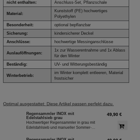
nicht enthalten:
Anschluss-Set, Pflanzschale
Kunststoff (PE) hochwertiges
Material:
Polyethylen
Besonderheit:
optional bepflanzbar
Sicherung:
kindersicherer Deckel
Anschlüsse:
hochwertige Messinganschlüsse
1x zur Wasserentnahme und 1x Ablass
Auslauföffnungen:
für den Winter
Beständig:
UV- und Witterungsbeständig
im Winter komplett entleeren, Material
Winterbetrieb:
frostsicher
Optimal ausgestattet: Diese Artikel passen perfekt dazu.
Regensammler INOX mit
49,90 €
Edelstahlsieb grau
Hochwertiger Regensammler in grau mit
Edelstahlsieb und manueller Sommer-
Winterumstellung. Der Regenwasserfilter
INOX verfügt über einen integriertem
Regensammler INOX mit