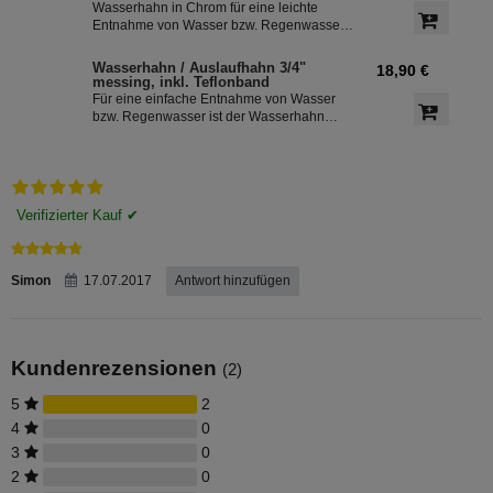
Wasserhahn in Chrom für eine leichte
Entnahme von Wasser bzw. Regenwasser
aus der Regentonne. Der Absperrhahn hat
ein 3/4 Zoll Außengewinde für eine
Wasserhahn / Auslaufhahn 3/4"
18,90 €
einfache Montage an der
messing, inkl. Teflonband
Regenwassertonne. Das Teflonband
Für eine einfache Entnahme von Wasser
dichtete das Gewinde des Auslaufhahn ab.
bzw. Regenwasser ist der Wasserhahn
Messing bestens geeignet. Zur leichten
Installation an der Regentonne, hat der
Absperrhahn ein 3/4 Zoll Außengewinde.
Ein Teflonband für den Auslaufhahn ist im
Lieferumfang enthalten.
Simon
17.07.2017
Antwort hinzufügen
Kundenrezensionen
(2)
5
2
4
0
3
0
2
0