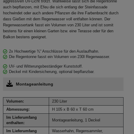
aggressiven UV-Licht trotzt. Wahlweise lässt sich die Regentonne
auch bepflanzen, mit Efeu die sich entlang der Steinfassade
hochwindet oder auch andere Pflanzen die ihre Farbenbracht durch
dass Gießen mit dem Regenwasser voll entfalten können. Der
Regenwassertank fasst ein Volumen von 230 Liter und ist somit
bestens für einen kleinen Garten bzw. eine Terasse oder für den
Balkon bestens geeignet.
2x Hochwertige ¾“ Anschlüsse für den Auslaufhahn.
Die Regentonne fasst ein Volumen von 230l Regenwasser.
UV- und Witterungsbeständiger Kunststoff.
Deckel mit Kindersicherung, optional bepflanzbar.
Montageanleitung
Volumen:
230 Liter
Abmessung:
H 105 x B 60 x T 60 cm
Im Lieferumfang
Montageanleitung, 1 Deckel
enthalten:
Im Lieferumfang
Wasserhahn, Regensammler,