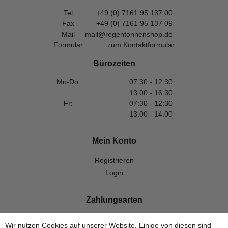
Tel
+49 (0) 7161 95 137 00
Fax
+49 (0) 7161 95 137 09
Mail
mail@regentonnenshop.de
Formular
zum Kontaktformular
Bürozeiten
Mo-Do:
07:30 - 12:30
13:00 - 16:30
Fr:
07:30 - 12:30
13:00 - 14:00
Mein Konto
Registrieren
Login
Zahlungsarten
Wir nutzen Cookies auf unserer Website. Einige von diesen sind