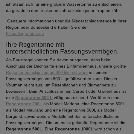
ist ratsam sich für eine größere Wassertonne zu entscheiden,
da gerade in den trockenen Jahreszeiten jeder Tropfen zählt.
Genauere Informationen über die Niederschlagsmenge in Ihrer
Region oder Bundesland erhalten Sie unter
Klimadiagramme.de
.
Ihre Regentonne mit
unterschiedlichem Fassungsvermögen.
Als Faustregel können Sie davon ausgehen, dass beim
Anschluss der Dachhälfte eines Einfamilienhaus, unsere größte
Regentonne eckig Jumbo 800 liter schwarz
mit einem
Fassungsvermögen von 800 L gefüllt werden kann. Dieses
Volumen reicht aus, um Rasenflächen und Blumenbete zu
bewässern. Beim Anschluss an ein Carport oder Gartenhaus ist
eine
Regentonne 300 L
völlig ausreichend. Wir führen eine
Regentonne 200L
als Modell Modena, eine Regentonne 300L
als Modell Maurano und eine Regentonne 500L als Modell
Burgund, sowie weitere Modelle mit den unterschiedlichsten
Fassungsvermögen. Die am meist gekaufte Regentonne ist die
Regentonne 500L
.
Eine Regentonne 1000L
wird schon als